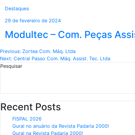
Destaques
29 de fevereiro de 2024
PRODUTOS E PEÇAS
ENCONTRE 
Linha de Produtos
Assistên
Modultec – Com. Peças Assis
Navegação
Previous:
Zortea Com. Máq. Ltda
Next:
Central Passo Com. Máq. Assist. Tec. Ltda
de
Pesquisar
Post
Recent Posts
FISPAL 2026
Gural no anuário da Revista Padaria 2000!
Gural na Revista Padaria 2000!