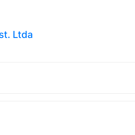
UMA
ENCONTRE UM
CONHEÇA MAIS
cia Técnica
Representante Oficial
Sobre a Gura
t. Ltda