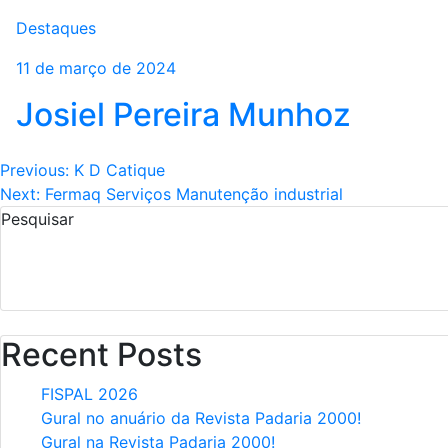
Destaques
11 de março de 2024
PRODUTOS E PEÇAS
ENCONTRE 
Linha de Produtos
Assistên
Josiel Pereira Munhoz
Navegação
Previous:
K D Catique
Next:
Fermaq Serviços Manutenção industrial
de
Pesquisar
Post
Recent Posts
FISPAL 2026
Gural no anuário da Revista Padaria 2000!
Gural na Revista Padaria 2000!