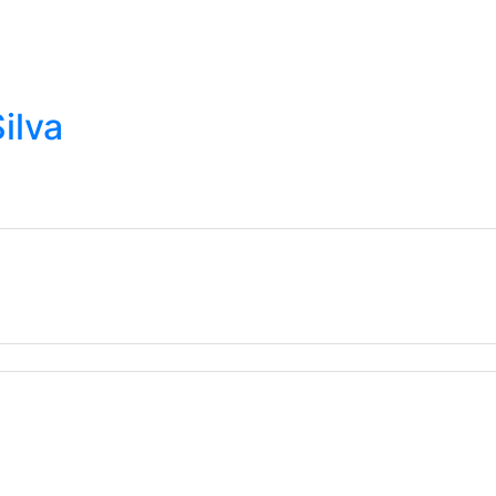
UMA
ENCONTRE UM
CONHEÇA MAIS
cia Técnica
Representante Oficial
Sobre a Gura
ilva