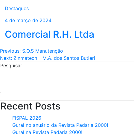
Destaques
4 de março de 2024
PRODUTOS E PEÇAS
ENCONTRE 
Linha de Produtos
Assistên
Comercial R.H. Ltda
Navegação
Previous:
S.O.S Manutenção
Next:
Zinmatech – M.A. dos Santos Butieri
de
Pesquisar
Post
Recent Posts
FISPAL 2026
Gural no anuário da Revista Padaria 2000!
Gural na Revista Padaria 2000!