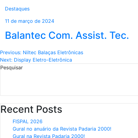
Destaques
11 de março de 2024
PRODUTOS E PEÇAS
ENCONTRE 
Linha de Produtos
Assistên
Balantec Com. Assist. Tec.
Navegação
Previous:
Niltec Balaças Eletrônicas
Next:
Display Eletro-Eletrônica
de
Pesquisar
Post
Recent Posts
FISPAL 2026
Gural no anuário da Revista Padaria 2000!
Gural na Revista Padaria 2000!