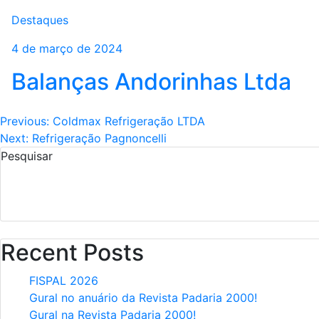
Destaques
4 de março de 2024
PRODUTOS E PEÇAS
ENCONTRE 
Linha de Produtos
Assistên
Balanças Andorinhas Ltda
Navegação
Previous:
Coldmax Refrigeração LTDA
Next:
Refrigeração Pagnoncelli
de
Pesquisar
Post
Recent Posts
FISPAL 2026
Gural no anuário da Revista Padaria 2000!
Gural na Revista Padaria 2000!