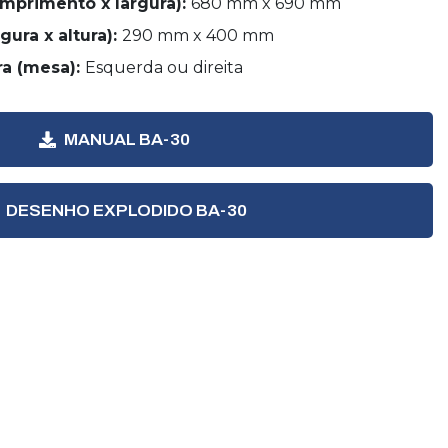
mprimento x largura):
680 mm x 690 mm
gura x altura):
290 mm x 400 mm
ra (mesa):
Esquerda ou direita
MANUAL BA-30
DESENHO EXPLODIDO BA-30