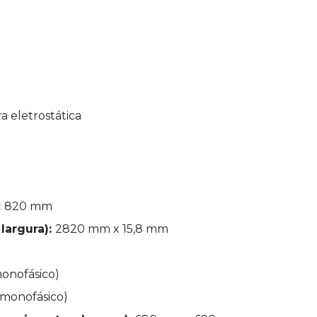
a eletrostática
:
820 mm
largura):
2820 mm x 15,8 mm
monofásico)
 (monofásico)